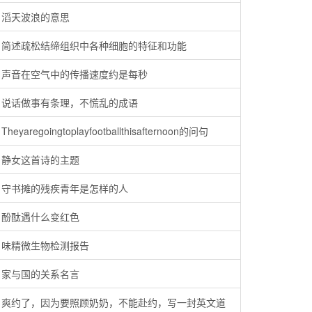
滔天波浪的意思
简述疏松结缔组织中各种细胞的特征和功能
声音在空气中的传播速度约是每秒
说话做事有条理，不慌乱的成语
Theyaregoingtoplayfootballthisafternoon的问句
静女这首诗的主题
守书摊的残疾青年是怎样的人
酚酞遇什么变红色
味精微生物检测报告
家与国的关系名言
爽约了，因为要照顾奶奶，不能赴约，写一封英文道