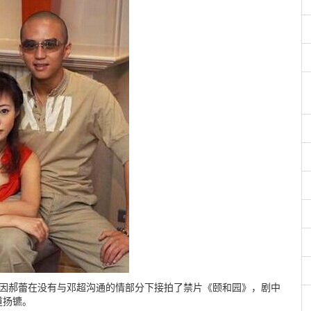
6年因郝蕾在没有与邓超沟通的情部分下接拍了禁片《颐和园》，剧中
道扬镳。