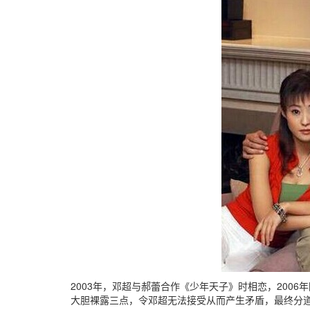
2003年，邓超与郝蕾合作《少年天子》时相恋，200
大胆裸露三点，令邓超无法接受从而产生矛盾，最终分