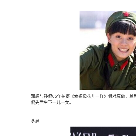
邓超与孙俪05年拍摄《幸福像花儿一样》假戏真做，其
俪先后生下一儿一女。
李晨