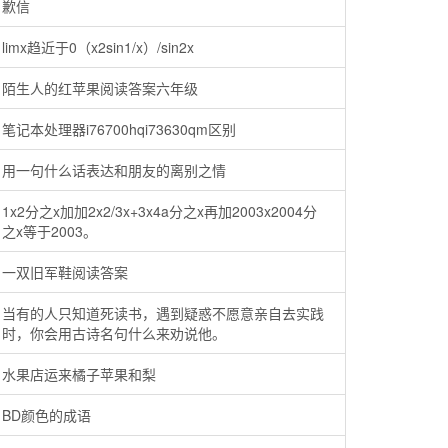
歉信
limx趋近于0（x2sin1/x）/sin2x
陌生人的红苹果阅读答案六年级
笔记本处理器i76700hqi73630qm区别
用一句什么话表达和朋友的离别之情
1x2分之x加加2x2/3x+3x4a分之x再加2003x2004分
之x等于2003。
一双旧军鞋阅读答案
当有的人只知道死读书，遇到疑惑不愿意亲自去实践
时，你会用古诗名句什么来劝说他。
水果店运来橘子苹果和梨
BD颜色的成语