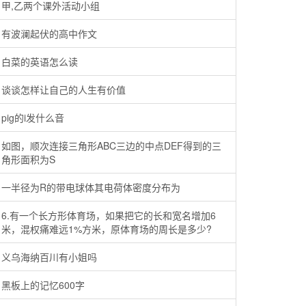
甲,乙两个课外活动小组
有波澜起伏的高中作文
白菜的英语怎么读
谈谈怎样让自己的人生有价值
pig的i发什么音
如图，顺次连接三角形ABC三边的中点DEF得到的三
角形面积为S
一半径为R的带电球体其电荷体密度分布为
6.有一个长方形体育场，如果把它的长和宽名增加6
米，混权痛难远1%方米，原体育场的周长是多少?
义乌海纳百川有小姐吗
黑板上的记忆600字