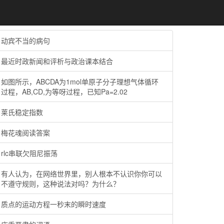
动宾不当的病句
最近时政新闻和评析与政治课本结合
如图所示，ABCDA为1mol单原子分子理想气体循环
过程，AB,CD,为等呀过程，已知Pa=2.02
莱氏稳定指数
梅花魂阅读答案
rlc串联欠阻尼振荡
有人认为，在网络世界里，别人根本不认识你你可以
不遵守规则，这种说法对吗？为什么？
质点的运动方程一秒末的瞬时速度