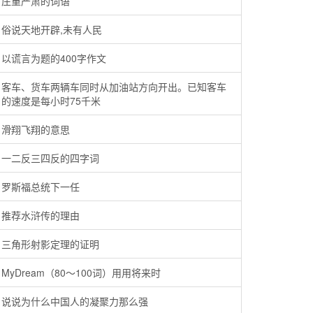
庄重严肃的词语
俗说天地开辟,未有人民
以谎言为题的400字作文
客车、货车两辆车同时从加油站方向开出。已知客车
的速度是每小时75千米
滑翔飞翔的意思
一二反三四反的四字词
罗斯福总统下一任
推荐水浒传的理由
三角形射影定理的证明
MyDream（80～100词）用用将来时
说说为什么中国人的凝聚力那么强