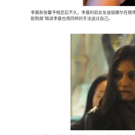
李晨和张馨予相恋后不久，李晨的前女友迪丽娜尔在微博
脸狗屎”暗讽李晨也用同样的手法追过自己。