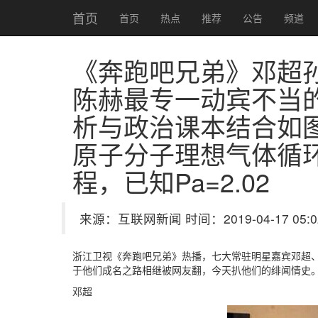
首页
首页
热点
推荐
公告
频道
《奔跑吧兄弟》邓超孙
陈赫最专一
动宾不当
析与政治课本结合如图所
原子分子理想气体循环
程，已知Pa=2.02
来源：互联网新闻 时间：2019-04-17 05:0
浙江卫视《奔跑吧兄弟》热播，七大常驻明星嘉宾邓超、李
于他们成名之路相继被网友翻，今天扒他们的绯闻情史
邓超