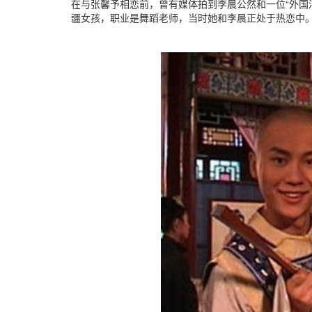
在与张馨予相恋前，曾有媒体拍到李晨公然和一位“外国
疆女孩，职业是舞蹈老师，当时她和李晨正处于热恋中