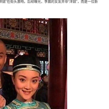
洋妞”在街头激吻。后经曝光，李晨的女友并非“洋妞”，而是一位新
。